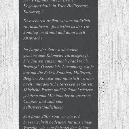
Kegelsporthalle in Trier-Heiligkreuz,
Karlsweg 5.
Desweiteren treffen wir uns natürlich
zu Ausfahrten - fix hierbei ist der 1te
Sonntag im Monat und dann nach
Absprache.
Im Laufe der Zeit wurden viele
gemeinsame Kilometer zurückgelegt.
Die Touren gingen nach Frankreich,
Portugal, Österreich, Luxemburg (ist ja
nur um die Ecke), Spanien, Mallorca,
Belgien, Korsika und natürlich wurden
auch innerdeutsche Strecken gefahren.
Jährliche Partys und Weihnachtsfeiern
gehören zum Miteinander in unserem
Chapter und sind eine
Selbstverständlichkeit.
Seit Ende 2007 sind wir ein e.V.
Dieser Schritt bedeutete für uns einige
Vorteile, wie zum Beispiel den Schutz