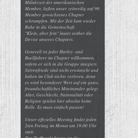
Militärzeit der amerikanischen
Member, ließen unser zeitweilig auf 96
Member gewachsenes Chapter
schrumpfen. Mit der Zeit kam wieder
Ruhe in die Gemeinschaft.
"Klein, aber fein" lautet seither die
Devise unseres Chapters.
Generell ist jeder Harley- und
Buellfahrer im Chapter willkommen,
sofern er sich in die Gruppe integiert.
Störenfriede sind nicht erwünscht und
haben im Club nichts verloren, denn
es wird besonderer Wert auf ein gutes,
freundschaftliches Miteinander gelegt.
Alter, Geschlecht, Nationalität oder
Religion spielen hier absolut keine
Rolle. Es muss einfach passen!
Unser offizielles Meeting findet jeden
2ten Freitag im Monat um 19.00 Uhr
statt.
Der Treffpunkt hierzu ist die