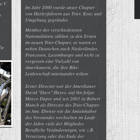
e.V.
Im Jahr 2000 wurde unser Chapter
von Harleyfahrern aus Trier, Konz und
f
Umgebung gegründet.
Member der verschiedensten
Nationalitäten zählten zu den Ersten
im neuen Trier-Chapter, so waren es
ie
neben Deutschen auch Niederländer,
Franzosen, Luxemburger und nicht zu
vergessen eine Vielzahl von
Amerikanern, die ihre Bike-
Leidenschaft miteinander teilten.
Erster Director war der Amerikaner
David "Dave" Hayes, auf ihn folgte
Marco Düpre und seit 2003 ist Robert
Munch als Director des Trier-Chapter
im Amt. Ebenso wie die Amtsinhaber
des Vorstandes wechselten im Laufe
der Jahre viele der Mitglieder.
Berufliche Veränderungen, wie z.B.
Versetzung oder das Ende der